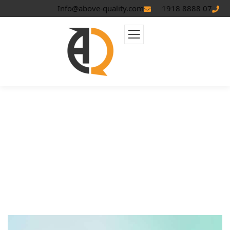
Info@above-quality.com
07 8888 1918
إعلانات تيك توك: الدليل الشامل لنجاح
إعلانات تيك توك