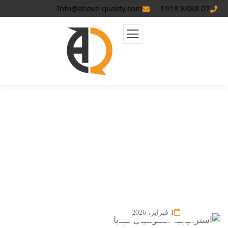
Info@above-quality.com
07 8888 1918
استراتيجية السوشيال ميديا: الدليل
الشامل للنجاح الرقمي
1 فبراير، 2026