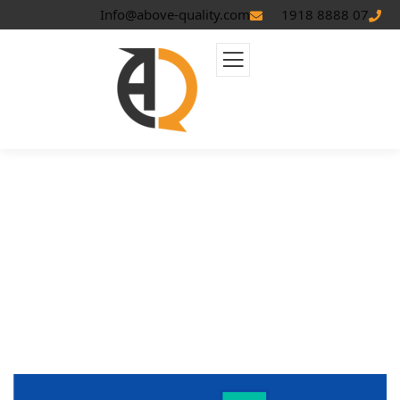
Info@above-quality.com
07 8888 1918
ملف السايت ماب: الدليل الشامل
لتحسين موقعك لمحركات البحث