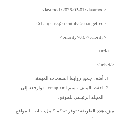
<lastmod>2026-02-01</lastmod>
<changefreq>monthly</changefreq>
<priority>0.8</priority>
</url>
</urlset>
أضف جميع روابط الصفحات المهمة.
احفظ الملف باسم
sitemap.xml
وارفعه إلى
المجلد الرئيسي للموقع.
ميزة هذه الطريقة:
توفر تحكم كامل، خاصة للمواقع