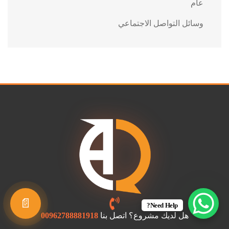
عام
وسائل التواصل الاجتماعي
📄
Need Help?
هل لديك مشروع؟ اتصل بنا
00962788881918