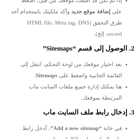
إذا لم تكن قد أضفت موقعك من قبل، اضغط
على
إضافة موقع جديد
وأكد ملكيتك باستخدام أحد
طرق التحقق (HTML file، Meta tag، DNS
record، إلخ).
2. الوصول إلى قسم “Sitemaps”
بعد اختيار موقعك من لوحة التحكم، انتقل إلى
القائمة الجانبية واضغط على
Sitemaps
.
هنا يمكنك إدارة جميع ملفات السايت ماب
المرتبطة بموقعك.
3. إدخال رابط ملف السايت ماب
في خانة
“Add a new sitemap”
، أدخل رابط