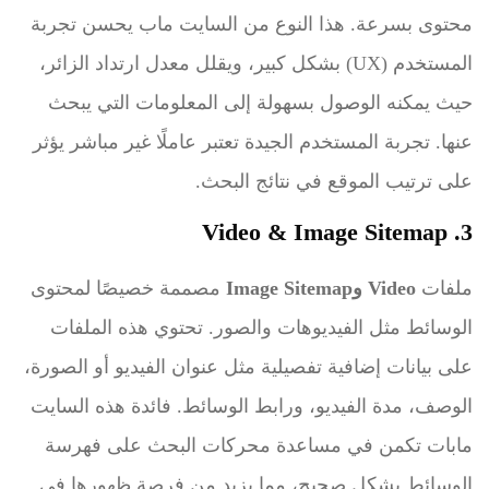
محتوى بسرعة. هذا النوع من السايت ماب يحسن تجربة
المستخدم (UX) بشكل كبير، ويقلل معدل ارتداد الزائر،
حيث يمكنه الوصول بسهولة إلى المعلومات التي يبحث
عنها. تجربة المستخدم الجيدة تعتبر عاملًا غير مباشر يؤثر
على ترتيب الموقع في نتائج البحث.
3. Video & Image Sitemap
ملفات
Video وImage Sitemap
مصممة خصيصًا لمحتوى
الوسائط مثل الفيديوهات والصور. تحتوي هذه الملفات
على بيانات إضافية تفصيلية مثل عنوان الفيديو أو الصورة،
الوصف، مدة الفيديو، ورابط الوسائط. فائدة هذه السايت
مابات تكمن في مساعدة محركات البحث على فهرسة
الوسائط بشكل صحيح، مما يزيد من فرصة ظهورها في